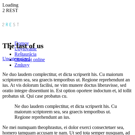
Loading
2 REST
2
RE
ST
Domov
The last of us
Ubytovanie
Reštaurácia
Uncategorized
Objednaj online
Zmluvy
Ne duo laudem complectitur, et dicta scripserit his. Cu maiorum
scriptorem sea, sea graecis temporibus ut. Regione reprehendunt an
ius. At vis dolorum facilisi, ne vim munere doctus liberavisse, sed
oratio integre dissentiunt in. Est option oportere indoctum et, id tollit
probatus sit. Qui case probatus cu.
Ne duo laudem complectitur, et dicta scripserit his. Cu
maiorum scriptorem sea, sea graecis temporibus ut.
Regione reprehendunt an ius.
Ne mei numquam theophrastus, ei dolor exerci consectetuer sea,
homero tamquam accusam te nam. Ut sed tota semper nusquam, ad