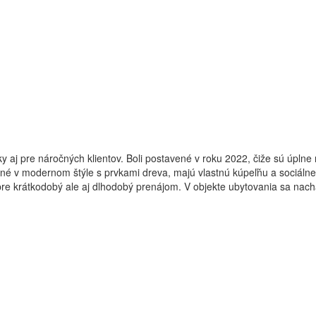
y aj pre náročných klientov. Boli postavené v roku 2022, čiže sú úplne n
ené v modernom štýle s prvkami dreva, majú vlastnú kúpeľňu a sociálne 
re krátkodobý ale aj dlhodobý prenájom. V objekte ubytovania sa nachá