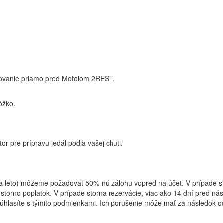
rkovanie priamo pred Motelom 2REST.
ôžko.
r pre prípravu jedál podľa vašej chuti.
a a leto) môžeme požadovať 50%-nú zálohu vopred na účet. V prípade s
o storno poplatok. V prípade storna rezervácie, viac ako 14 dní pred n
by súhlasíte s týmito podmienkami. Ich porušenie môže mať za následok