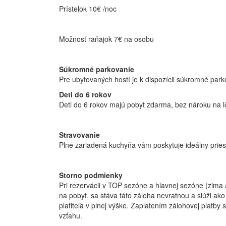
Prístelok 10€ /noc
Možnosť raňajok 7€ na osobu
Súkromné parkovanie
Pre ubytovaných hostí je k dispozícii súkromné pa
Deti do 6 rokov
Deti do 6 rokov majú pobyt zdarma, bez nároku na l
Stravovanie
Plne zariadená kuchyňa vám poskytuje ideálny priesto
Storno podmienky
Pri rezervácii v TOP sezóne a hlavnej sezóne (zim
na pobyt, sa stáva táto záloha nevratnou a slúži ak
platiteľa v plnej výške. Zaplatením zálohovej plat
vzťahu.