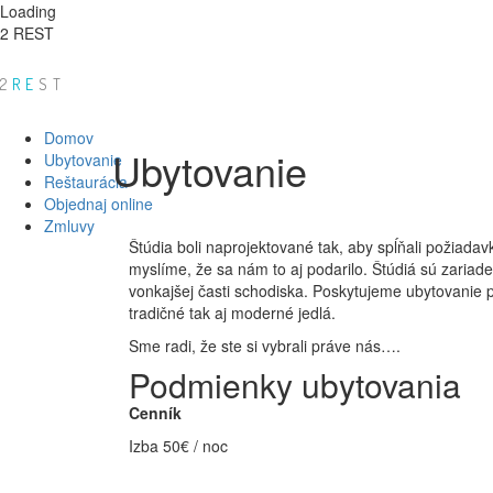
Loading
2 REST
2
RE
ST
Domov
Ubytovanie
Ubytovanie
Reštaurácia
Objednaj online
Zmluvy
Štúdia boli naprojektované tak, aby spĺňali požiadavk
myslíme, že sa nám to aj podarilo. Štúdiá sú zariad
vonkajšej časti schodiska. Poskytujeme ubytovanie p
tradičné tak aj moderné jedlá.
Sme radi, že ste si vybrali práve nás….
Podmienky ubytovania
Cenník
Izba 50€ / noc